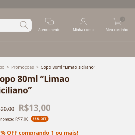
0
Atendimento
Minha conta
Meu carrinho
cio
>
Promoções
>
Copo 80ml “Limao siciliano”
opo 80ml “Limao
iciliano”
R$13,00
20,00
R$7,00
onomize:
35
% OFF
0% OFF comprando 1 ou mais!