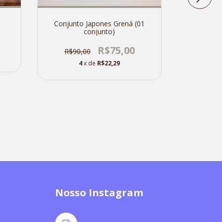
Conjunto Japones Grená (01
conjunto)
R$75,00
R$90,00
4
x de
R$22,29
Copo 150
com p
R$80
Nosso Instagram