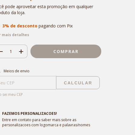
cê pode aproveitar esta promoção em qualquer
oduto da loja.
3% de desconto
pagando com Pix
r mais detalhes
regas para o CEP:
ALTERAR CEP
Meios de envio
CALCULAR
 sei meu CEP
FAZEMOS PERSONALIZACOES!
Entre em contato para saber mais sobre as
personalizacoes com logomarca e palavras/nomes