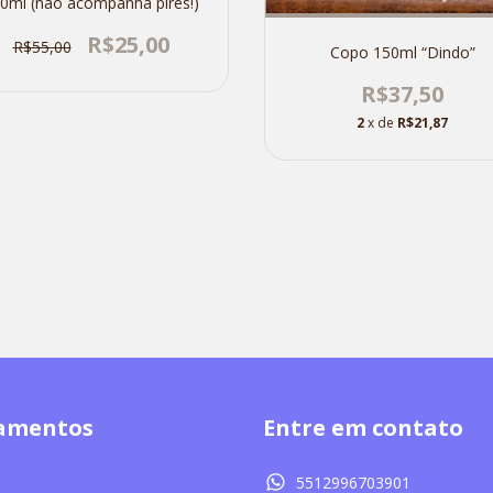
0ml (não acompanha pires!)
R$25,00
R$55,00
Copo 150ml “Dindo”
R$37,50
2
x de
R$21,87
amentos
Entre em contato
5512996703901