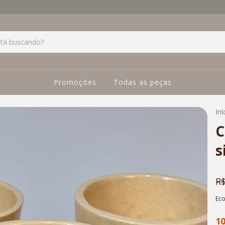
Promoções
Todas as peças
Iní
C
s
R$
Ec
1