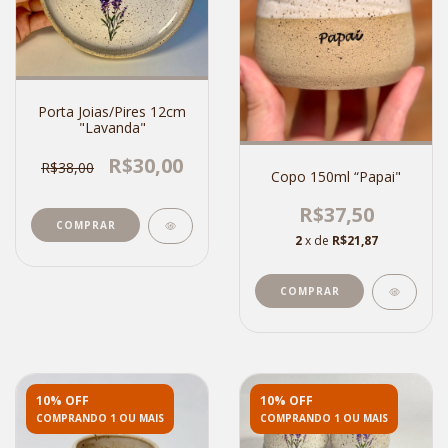
Porta Joias/Pires 12cm
"Lavanda"
R$30,00
R$38,00
Copo 150ml “Papai"
R$37,50
2
x de
R$21,87
10% OFF
10% OFF
COMPRANDO 1 OU MAIS
COMPRANDO 1 OU MAIS