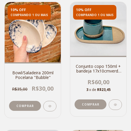
10% OFF
10% OFF
COMPRANDO 1 OU MAIS
COMPRANDO 1 OU MAIS
Conjunto copo 150ml +
bandeja 17x10cmverde
Bowl/Saladeira 200ml
exercito
Pocelana "Bubble"
R$60,00
R$30,00
R$35,00
3
x de
R$23,45