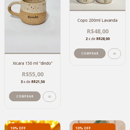
Copo 200ml Lavanda
R$48,00
2
x de
R$28,00
Xicara 150 ml “dindo”
R$55,00
3
x de
R$21,50
10% OFF
10% OFF