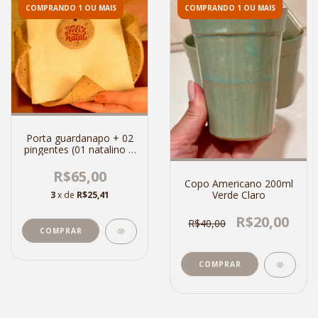
COMPRANDO 1 OU MAIS
COMPRANDO 1 OU MAIS
Porta guardanapo + 02
pingentes (01 natalino +
01 sem tematica)
R$65,00
Copo Americano 200ml
Verde Claro
3
x de
R$25,41
R$20,00
R$40,00