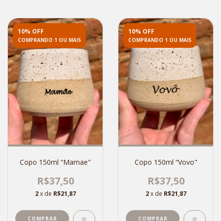
10% OFF
10% OFF
COMPRANDO 1 OU MAIS
COMPRANDO 1 OU MAIS
Copo 150ml “Mamae"
Copo 150ml “Vovo"
R$37,50
R$37,50
2
x de
R$21,87
2
x de
R$21,87