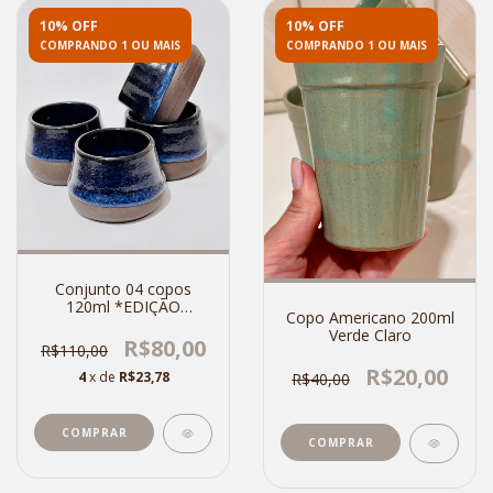
10% OFF
10% OFF
COMPRANDO 1 OU MAIS
COMPRANDO 1 OU MAIS
Conjunto 04 copos
120ml *EDIÇÃO
Copo Americano 200ml
LIMITADA*
Verde Claro
R$80,00
R$110,00
R$20,00
4
x de
R$23,78
R$40,00