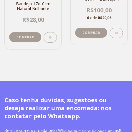
Bandeja 17x10cm
21x12cm Verde Claro
Natural Brilhante
R$100,00
6
x de
R$20,06
R$28,00
Caso tenha duvidas, sugestoes ou
deseja realizar uma encomeda: nos
contatar pelo Whatsapp.
Realize sua encomeda pelo Whatsapp e garanta suas peças!!